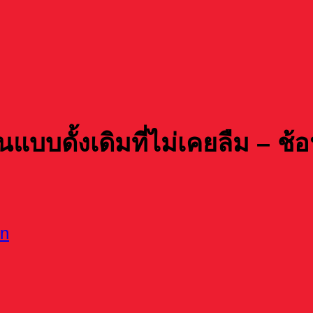
บดั้งเดิมที่ไม่เคยลืม – ช้
in