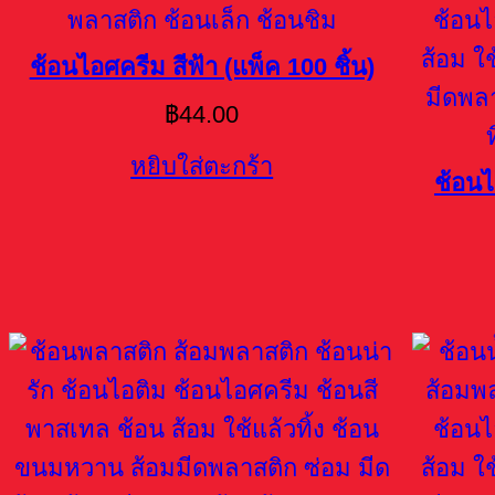
ช้อนไอศครีม สีฟ้า (แพ็ค 100 ชิ้น)
฿
44.00
หยิบใส่ตะกร้า
ช้อนไ