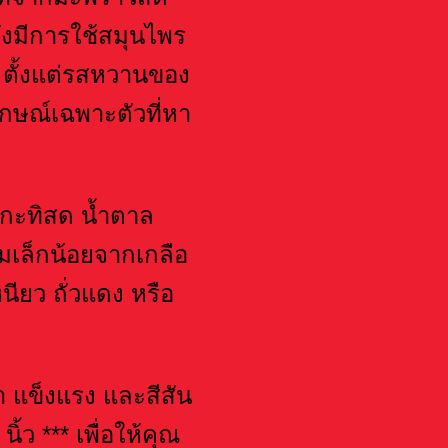
ังมีการใช้สมุนไพร
 ตั้งแต่รสหวานของ
กษณ์เฉพาะตัวที่หา
ากกะทิสด น้ำตาล
มเล็กน้อยจากเกลือ
หนียว ถั่วแดง หรือ
ำ แข็งแรง และสีสัน
ว *** เพื่อให้คุณ