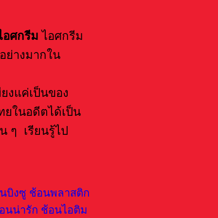
นไอศกรีม
ไอศกรีม
มอย่างมากใน
ียงแค่เป็นของ
ทยในอดีตได้เป็น
 ๆ เรียนรู้ไป