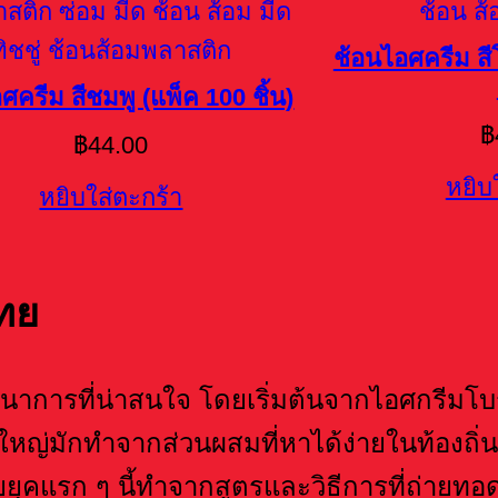
ช้อนไอศครีม สี
ศครีม สีชมพู (แพ็ค 100 ชิ้น)
฿
฿
44.00
หยิบ
หยิบใส่ตะกร้า
ทย
าการที่น่าสนใจ โดยเริ่มต้นจากไอศกรีมโบ
ใหญ่มักทำจากส่วนผสมที่หาได้ง่ายในท้องถิ่น
ยุคแรก ๆ นี้ทำจากสูตรและวิธีการที่ถ่ายท