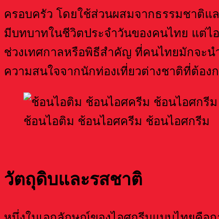
ครอบครัว โดยใช้ส่วนผสมจากธรรมชาติและไ
มีบทบาทในชีวิตประจำวันของคนไทย แต่ไอ
ช่วงเทศกาลหรือพิธีสำคัญ ที่คนไทยมักจะน
ความสนใจจากนักท่องเที่ยวต่างชาติที่ต้อ
ช้อนไอติม ช้อนไอศครีม ช้อนไอศกรีม
วัตถุดิบและรสชาติ
หนึ่งในเอกลักษณ์ของไอศกรีมแบบไทยคือกา