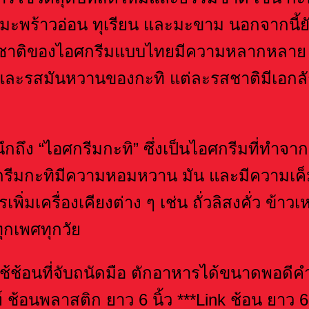
ง มะพร้าวอ่อน ทุเรียน และมะขาม นอกจากนี้ย
 รสชาติของไอศกรีมแบบไทยมีความหลากหลาย
และรสมันหวานของกะทิ แต่ละรสชาติมีเอกลั
กถึง “ไอศกรีมกะทิ” ซึ่งเป็นไอศกรีมที่ทำจ
กรีมกะทิมีความหอมหวาน มัน และมีความเค็
พิ่มเครื่องเคียงต่าง ๆ เช่น ถั่วลิสงคั่ว ข้าวเ
ุกเพศทุกวัย
้ช้อนที่จับถนัดมือ ตักอาหารได้ขนาดพอดีค
พลาสติก ยาว 6 นิ้ว ***Link ช้อน ยาว 6 นิ้