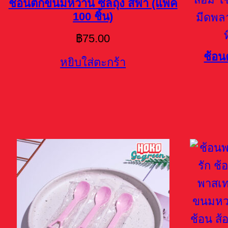
ช้อนตักขนมหวาน ซิลถุง สีฟ้า (แพ็ค
100 ชิ้น)
฿
75.00
ช้อน
หยิบใส่ตะกร้า