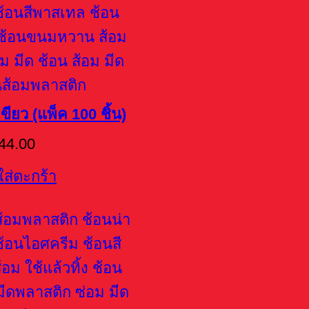
ขียว (แพ็ค 100 ชิ้น)
44.00
ใส่ตะกร้า