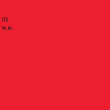
01
พ.ค.