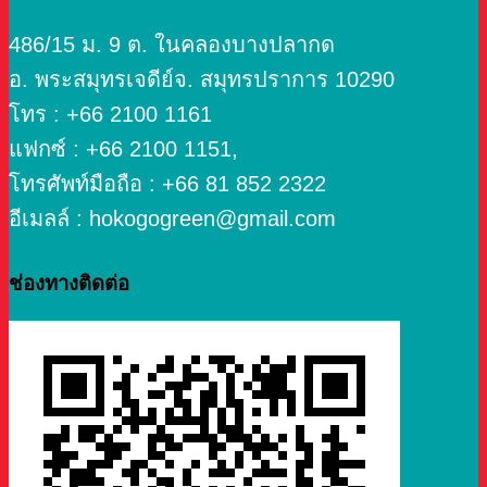
486/15 ม. 9 ต. ในคลองบางปลากด
อ. พระสมุทรเจดีย์จ. สมุทรปราการ 10290
โทร : +66 2100 1161
แฟกซ์ : +66 2100 1151,
โทรศัพท์มือถือ : +66 81 852 2322
อีเมลล์ : hokogogreen@gmail.com
ช่องทางติดต่อ