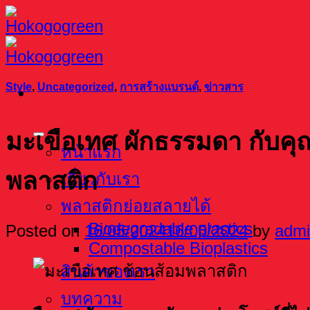
Skip
to
content
Style
,
Uncategorized
,
การสร้างแบรนด์
,
ข่าวสาร
มะเขือเทศ ผักธรรมดา กับคุ
หน้าแรก
พลาสติก
เกี่ยวกับเรา
พลาสติกย่อยสลายได้
Biodegradable plastics
Posted on
16/05/2024
16/05/2024
by
adm
Compostable Bioplastics
สินค้าของเรา
บทความ