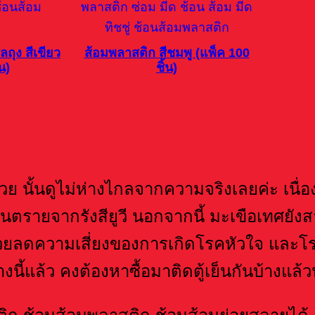
ลถุง สีเขียว
ส้อมพลาสติก สีชมพู (แพ็ค 100
น)
ชิ้น)
สวย นั้นดูไม่ห่างไกลจากความจริงเลยค่ะ เนื
ันตรายจากรังสียูวี นอกจากนี้ มะเขือเทศยั
ช่วยลดความเสี่ยงของการเกิดโรคหัวใจ และโร
ี้แล้ว คงต้องหาซื้อมาติดตู้เย็นกันบ้างแล้