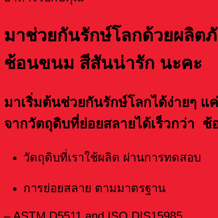
มาช่วยกันรักษ์โลกด้วยผลิ
ช้อนขนม สีสันน่ารัก นะคะ
มาเริ่มต้นช่วยกันรักษ์โลกได้ง่ายๆ​ 
จากวัตถุดิบที่ย่อยสลายได้เร็วกว่า ​ 
วัตถุดิบที่เราใช้ผลิต ผ่านการทดสอบ​
การย่อยสลาย ตามมาตรฐาน​
– ASTM D5511 and ISO DIS15985​