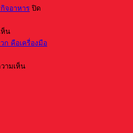
รกิจอาหาร
ปิด
บน
ห็น
ช้อน
 คือเครื่องมือ
ไอศ
ครีม
บน
ความเห็น
สุด
ช้อน
น่า
ส้อม
รัก
พลาสติก
HOKO
ของ
กับ
HOKO
ทาง
การ