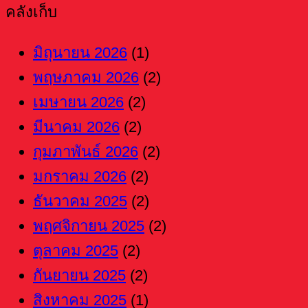
คลังเก็บ
ทาง
เลือก
ช่วย
ช้อน
ส้อม
เลือก
ที่
สร้าง
ส้อม
พลาสติก
มิถุนายน 2026
(1)
ที่
ตอบ
แบรนด์
HOKO
พลาสติก
พฤษภาคม 2026
(2)
ร้าน
กับ
โจทย์
ให้
อย่างไร
เมษายน 2026
(2)
ไอศกรีม
การ
ทุก
ร้าน
มีนาคม 2026
(2)
ยุค
ตลาด
ธุรกิจ
ค้า
กุมภาพันธ์ 2026
(2)
ใหม่
ออนไลน์
อาหาร
ได้
มกราคม 2026
(2)
ไว้
กลยุทธ์
อย่างไร?
ธันวาคม 2025
(2)
วางใจ
สร้าง
มากกว่า
พฤศจิกายน 2025
(2)
ยอด
ความ
ตุลาคม 2025
(2)
ขาย
สะดวก
กันยายน 2025
(2)
ยุค
คือ
สิงหาคม 2025
(1)