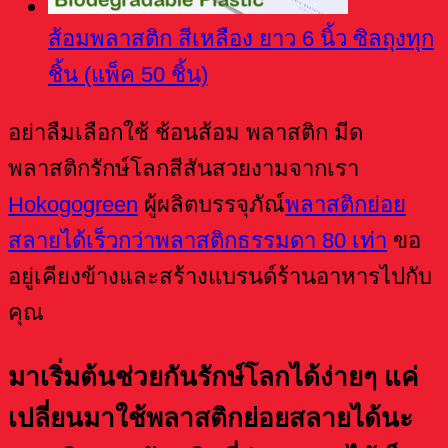
ส้อมพลาสติก สีเหลือง ยาว 6 นิ้ว ซิลถุงทุก
ชิ้น (แพ็ค 50 ชิ้น)
อย่าลืมเลือกใช้ ช้อนส้อม พลาสติก มีด
พลาสติกรักษ์โลกสีสันสวยงามจากเรา
Hokogogreen
ผู้ผลิตบรรจุภัณ์
พลาสติกย่อย
สลายได้เร็วกว่าพลาสติกธรรมดา 80 เท่า
ขอ
อยู่เคียงข้างและสร้างแบรนด์ร้านอาหารไปกับ
คุณ
มาเริ่มต้นช่วยกันรักษ์โลกได้ง่ายๆ​ แค่
เปลี่ยนมาใช้พลาสติกย่อยสลายได้นะ