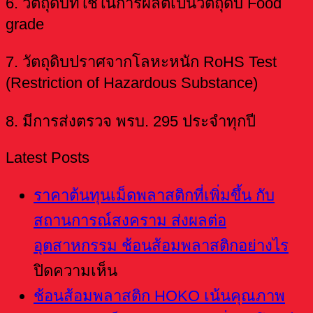
​6. วัตถุดิบที่ใช้ในการผลิตเป็นวัตถุดิบ Food
grade ​
​7. วัตถุดิบปราศจากโลหะหนัก RoHS Test ​
(Restriction of Hazardous Substance)​
​8. มีการส่งตรวจ พรบ. 295 ประจำทุกปี​
Latest Posts
ราคาต้นทุนเม็ดพลาสติกที่เพิ่มขึ้น กับ
สถานการณ์สงคราม ส่งผลต่อ
อุตสาหกรรม ช้อนส้อมพลาสติกอย่างไร
บน
ปิดความเห็น
ราคา
ช้อนส้อมพลาสติก HOKO เน้นคุณภาพ