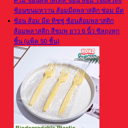
ส้อมพลาสติก สีชมพู ยาว 6 นิ้ว ซิลถุงทุก
ชิ้น (แพ็ค 50 ชิ้น)