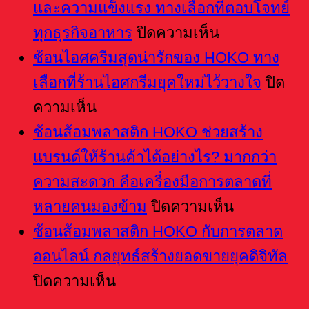
ต้นทุน
และความแข็งแรง ทางเลือกที่ตอบโจทย์
เม็ด
บน
ทุกธุรกิจอาหาร
ปิดความเห็น
พลาสติก
ช้อน
ช้อนไอศครีมสุดน่ารักของ HOKO ทาง
ที่
ส้อม
เลือกที่ร้านไอศกรีมยุคใหม่ไว้วางใจ
ปิด
บน
เพิ่ม
พลาสติก
ความเห็น
HOKO
ช้อน
ขึ้น
ช้อนส้อมพลาสติก HOKO ช่วยสร้าง
เน้น
ไอศ
กับ
แบรนด์ให้ร้านค้าได้อย่างไร? มากกว่า
คุณภาพ
ครีม
สถานการณ์
ความสะดวก คือเครื่องมือการตลาดที่
และ
สุด
สงคราม
บน
หลายคนมองข้าม
ปิดความเห็น
ความ
น่า
ส่ง
ช้อน
ช้อนส้อมพลาสติก HOKO กับการตลาด
แข็ง
รัก
ผล
ส้อม
ออนไลน์ กลยุทธ์สร้างยอดขายยุคดิจิทัล
แรง
ของ
ต่อ
บน
พลาสติก
ปิดความเห็น
ทาง
HOKO
HOKO
อุตสาหกรรม
ช้อน