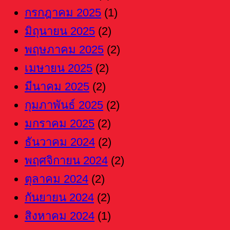
ดิจิทัล
เครื่อง
กรกฎาคม 2025
(1)
มือ
มิถุนายน 2025
(2)
การ
พฤษภาคม 2025
(2)
ตลาด
เมษายน 2025
(2)
ที่
มีนาคม 2025
(2)
หลาย
กุมภาพันธ์ 2025
(2)
คน
มกราคม 2025
(2)
มอง
ธันวาคม 2024
(2)
ข้าม
พฤศจิกายน 2024
(2)
ตุลาคม 2024
(2)
กันยายน 2024
(2)
สิงหาคม 2024
(1)