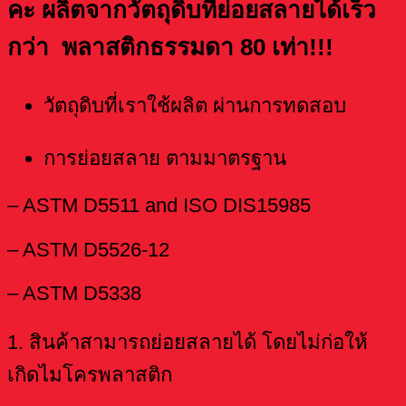
คะ ผลิตจากวัตถุดิบที่ย่อยสลายได้เร็ว
กว่า ​ พลาสติกธรรมดา 80 เท่า!!!​
วัตถุดิบที่เราใช้ผลิต ผ่านการทดสอบ​
การย่อยสลาย ตามมาตรฐาน​
– ASTM D5511 and ISO DIS15985​
– ASTM D5526-12​
– ASTM D5338​
​1. สินค้าสามารถย่อยสลายได้​ โดยไม่ก่อให้
เกิดไมโครพลาสติก​