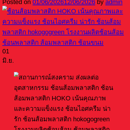
Posted on
01/06/2026
12/06/2026
by
admin
01
มิ.ย.