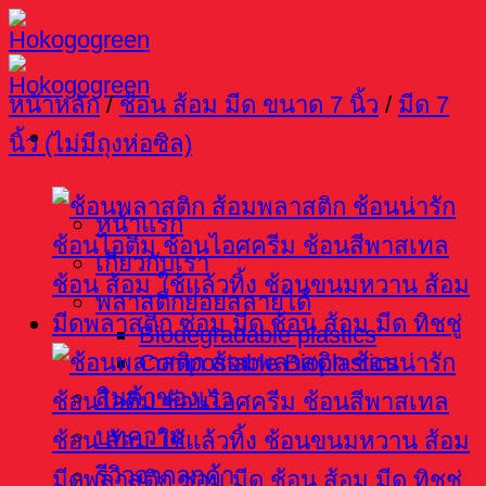
Skip
to
content
หน้าหลัก
/
ช้อน ส้อม มีด ขนาด 7 นิ้ว
/
มีด 7
นิ้ว (ไม่มีถุงห่อซิล)
หน้าแรก
เกี่ยวกับเรา
พลาสติกย่อยสลายได้
Biodegradable plastics
Compostable Bioplastics
สินค้าของเรา
บทความ
รีวิวจากลูกค้า