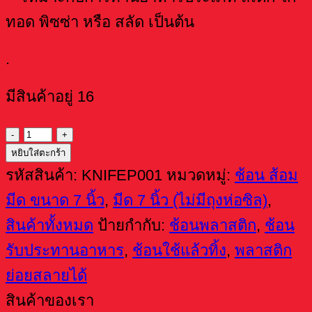
ทอด พิซซ่า หรือ สลัด เป็นต้น
.
มีสินค้าอยู่ 16
จำนวน
หยิบใส่ตะกร้า
มีด
รหัสสินค้า:
KNIFEP001
หมวดหมู่:
ช้อน ส้อม
พลาสติก
มีด ขนาด 7 นิ้ว
,
มีด 7 นิ้ว (ไม่มีถุงห่อซิล)
,
ย่อย
สินค้าทั้งหมด
ป้ายกำกับ:
ช้อนพลาสติก
,
ช้อน
สลาย
รับประทานอาหาร
,
ช้อนใช้แล้วทิ้ง
,
พลาสติก
ได้
ย่อยสลายได้
สีชมพู
สินค้าของเรา
(แพ็ค