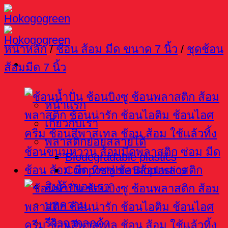
Skip
to
content
หน้าหลัก
/
ช้อน ส้อม มีด ขนาด 7 นิ้ว
/
ชุดช้อน
ส้อมมีด 7 นิ้ว
หน้าแรก
เกี่ยวกับเรา
พลาสติกย่อยสลายได้
Biodegradable plastics
Compostable Bioplastics
สินค้าของเรา
บทความ
รีวิวจากลูกค้า