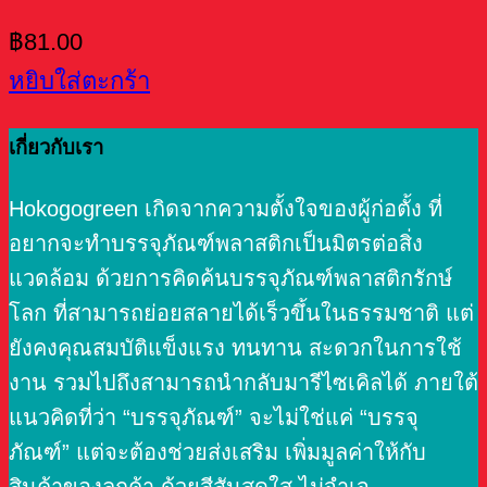
฿
81.00
หยิบใส่ตะกร้า
เกี่ยวกับเรา
Hokogogreen เกิดจากความตั้งใจของผู้ก่อตั้ง ที่
อยากจะทำบรรจุภัณฑ์พลาสติกเป็นมิตรต่อสิ่ง
แวดล้อม ด้วยการคิดค้นบรรจุภัณฑ์พลาสติกรักษ์
โลก ที่สามารถย่อยสลายได้เร็วขึ้นในธรรมชาติ แต่
ยังคงคุณสมบัติแข็งแรง ทนทาน สะดวกในการใช้
งาน รวมไปถึงสามารถนำกลับมารีไซเคิลได้ ภายใต้
แนวคิดที่ว่า “บรรจุภัณฑ์” จะไม่ใช่แค่ “บรรจุ
ภัณฑ์” แต่จะต้องช่วยส่งเสริม เพิ่มมูลค่าให้กับ