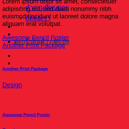
Lorem ipsum dolor sit amet, consectetuer
คำถามที่พบบ่อย
adipiscing elit, sed diam nonummy nibh
euismod tincidunt ut laoreet dolore magna
ติดต่อเรา
aliquam erat volutpat.
Awesome Pencil Poster
ตะกร้าสินค้า /
฿
0.00
Another Print Package
Another Print Package
Design
Awesome Pencil Poster